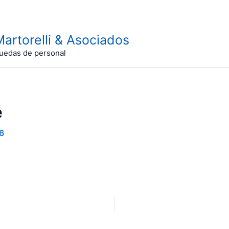
rtorelli & Asociados
quedas de personal
e
6