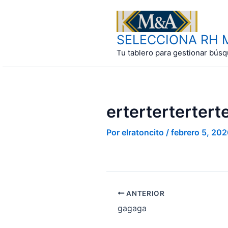
Ir
al
contenido
SELECCIONA RH Ma
Tu tablero para gestionar bús
ertertertertert
Por
elratoncito
/
febrero 5, 202
ANTERIOR
gagaga